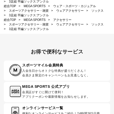
>
3足組 平編ソックス:アンクル
総合TOP
>
MEGA SPORTS
>
ウェア・スポーツ・カジュアル
>
スポーツアクセサリー・雑貨
>
ウェアアクセサリー
>
ソックス
>
3足組 平編ソックス:アンクル
総合TOP
>
MEGA SPORTS
>
アクセサリー
>
スポーツアクセサリー・雑貨
>
ウェアアクセサリー
>
ソックス
>
3足組 平編ソックス:アンクル
お得で便利なサービス
スポーツマイル会員特典
入会当日からオトクな特典が盛りだくさん！
会員さま限定のキャンペーンもお見逃しなく。
MEGA SPORTS 公式アプリ
会員証がすぐに開けて便利！
アプリクーポンや最新情報をお知らせします。
オンラインサービス一覧
便利なオンラインサービスをご紹介！24時間365日商