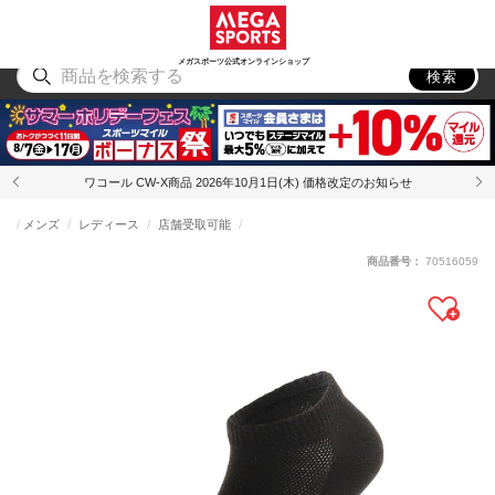
スポーツ
アウトドア
ブランド
アイテム
から探す
から探す
から探す
から探す
メガスポーツ公式オンラインショップ
検索
ワコール CW-X商品 2026年10月1日(木) 価格改定のお知らせ
メンズ
レディース
店舗受取可能
商品番号：
70516059