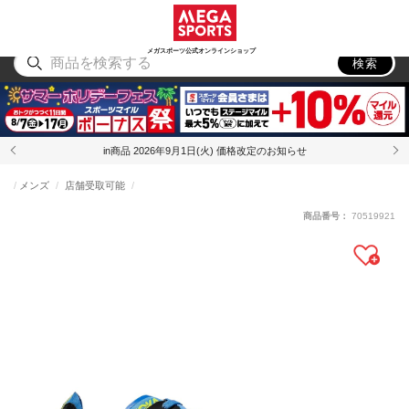
スポーツ
アウトドア
ブランド
アイテム
から探す
から探す
から探す
から探す
メガスポーツ公式オンラインショップ
検索
in商品 2026年9月1日(火) 価格改定のお知らせ
メンズ
店舗受取可能
商品番号：
70519921