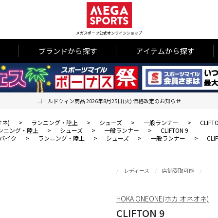
メガスポーツ公式オンラインショップ
ブランドから探す
アイテムから探す
ゴールドウィン商品 2026年8月25日(火) 価格改定のお知らせ
オネ)
>
ランニング・陸上
>
シューズ
>
一般ランナー
>
CLIFT
ンニング・陸上
>
シューズ
>
一般ランナー
>
CLIFTON 9
パイク
>
ランニング・陸上
>
シューズ
>
一般ランナー
>
CLI
レディース
店舗受取可能
HOKA ONEONE(ホカ オネオネ)
CLIFTON 9