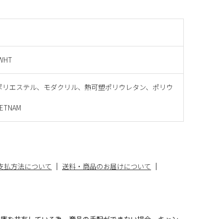
BWHT
:ポリエステル、モダクリル、熱可塑ポリウレタン、ポリウ
ETNAM
支払方法について
送料・商品のお届けについて
在庫を共有している為、商品の手配ができない場合、キャン