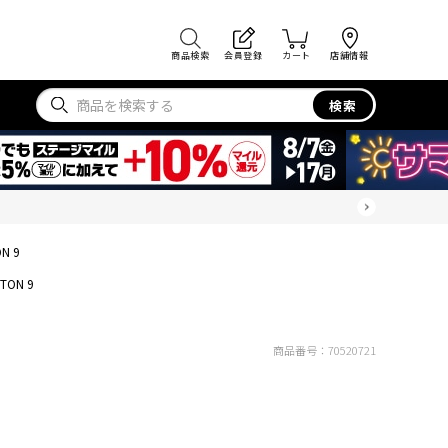
商品検索
会員登録
カート
店舗情報
検索
ON 9
FTON 9
商品番号：
70520721