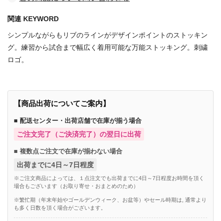
関連 KEYWORD
シンプルながらもリブのラインがデザインポイントのストッキン
グ。練習から試合まで幅広く着用可能な万能ストッキング。刺繍
ロゴ。
【商品出荷についてご案内】
■ 配送センター・出荷店舗で在庫が揃う場合
ご注文完了（ご決済完了）の翌日に出荷
■ 複数点ご注文で在庫が揃わない場合
出荷までに4日～7日程度
※ご注文商品によっては、１点注文でも出荷までに4日～7日程度お時間を頂く
場合もございます（お取り寄せ・おまとめのため）
※繁忙期（年末年始やゴールデンウィーク、お盆等）やセール時期は, 通常より
も多く日数を頂く場合がございます。