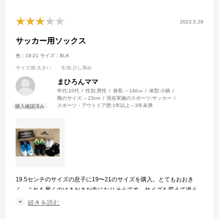
2023.5.29
サッカー用ソックス
色：19-21
サイズ：BLK
サイズ感
:大きい
生地
:少し厚め
まひろんママ
年代:
10代
性別:
男性
身長:
～140㎝
体型:
小柄
靴のサイズ:
～23cm
現在実施のスポーツ:
サッカー
スポーツ・アウトドア歴:
1年以上～3年未満
19.5センチのサイズの息子に19〜21のサイズを購入。とてもおおき
く、これを履くのはまだまだ先になりそうてす。サイズを変えて違う
ものを購入しました。
続きを読む
生地はしっかりしていて、サイズ以外は申し分ないです。