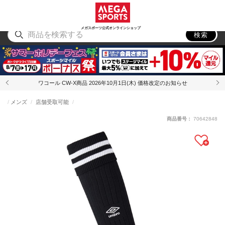
スポーツ
アウトドア
ブランド
アイテム
から探す
から探す
から探す
から探す
メガスポーツ公式オンラインショップ
検索
ワコール CW-X商品 2026年10月1日(木) 価格改定のお知らせ
メンズ
店舗受取可能
商品番号：
70642848