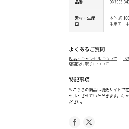
品番
DX7903-34
素材・生産
本体:綿 10
国
生産国：
よくあるご質問
返品・キャンセルについて
お
店舗受け取りについて
特記事項
※こちらの商品は複数サイトで
セルとさせていただきます。キ
ださい。