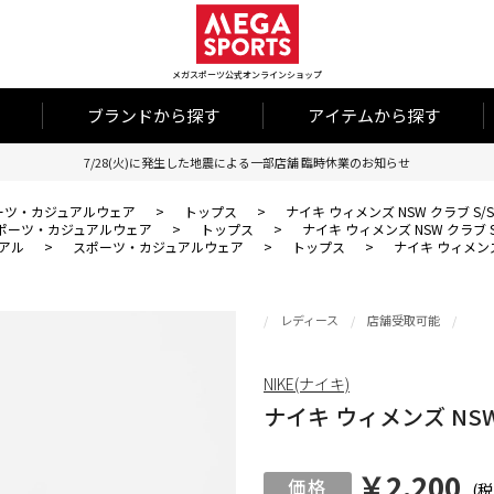
メガスポーツ公式オンラインショップ
ブランドから探す
アイテムから探す
7/28(火)に発生した地震による一部店舗 臨時休業のお知らせ
ーツ・カジュアルウェア
>
トップス
>
ナイキ ウィメンズ NSW クラブ S/
ポーツ・カジュアルウェア
>
トップス
>
ナイキ ウィメンズ NSW クラブ S
アル
>
スポーツ・カジュアルウェア
>
トップス
>
ナイキ ウィメンズ 
レディース
店舗受取可能
NIKE(ナイキ)
ナイキ ウィメンズ NSW
￥2,200
(税