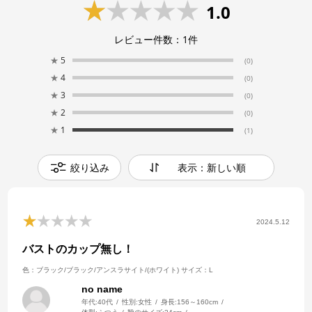
1.0
レビュー件数：
1
件
★
5
(0)
★
4
(0)
★
3
(0)
★
2
(0)
★
1
(1)
絞り込み
表示：新しい順
2024.5.12
バストのカップ無し！
色：ブラック/ブラック/アンスラサイト/(ホワイト)
サイズ：L
no name
年代:
40代
性別:
女性
身長:
156～160cm