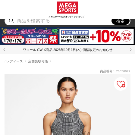
スポーツ
アウトドア
ブランド
アイテム
から探す
から探す
から探す
から探す
メガスポーツ公式オンラインショップ
検索
ワコール CW-X商品 2026年10月1日(木) 価格改定のお知らせ
レディース
店舗受取可能
商品番号：
70650072