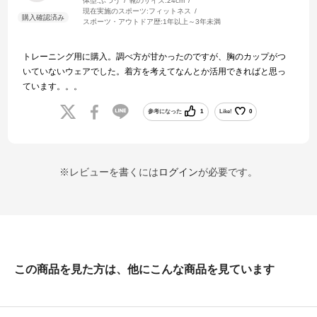
体型:
ふつう
靴のサイズ:
24cm
現在実施のスポーツ:
フィットネス
スポーツ・アウトドア歴:
1年以上～3年未満
トレーニング用に購入。調べ方が甘かったのですが、胸のカップがつ
いていないウェアでした。着方を考えてなんとか活用できればと思っ
ています。。。
参考になった
1
Like!
0
※レビューを書くには
ログイン
が必要です。
この商品を見た方は、他にこんな商品を見ています