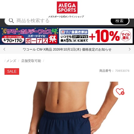
スポーツ
アウトドア
ブランド
アイテム
から探す
から探す
から探す
から探す
メガスポーツ公式オンラインショップ
検索
ワコール CW-X商品 2026年10月1日(木) 価格改定のお知らせ
メンズ
店舗受取可能
商品番号：
70653076
SALE