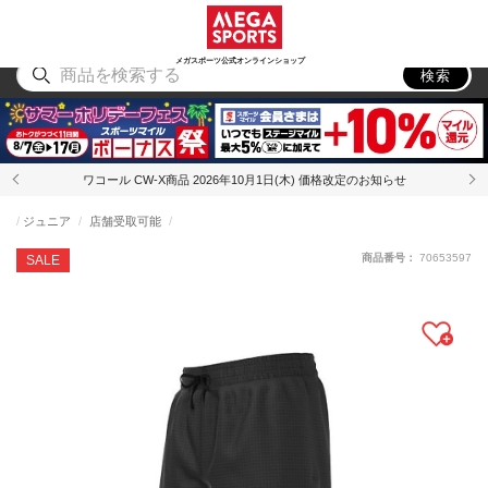
スポーツ
アウトドア
ブランド
アイテム
から探す
から探す
から探す
から探す
メガスポーツ公式オンラインショップ
検索
ワコール CW-X商品 2026年10月1日(木) 価格改定のお知らせ
ジュニア
店舗受取可能
商品番号：
70653597
SALE