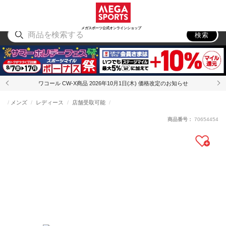
スポーツ
アウトドア
ブランド
アイテム
から探す
から探す
から探す
から探す
メガスポーツ公式オンラインショップ
検索
ワコール CW-X商品 2026年10月1日(木) 価格改定のお知らせ
メンズ
レディース
店舗受取可能
商品番号：
70654454