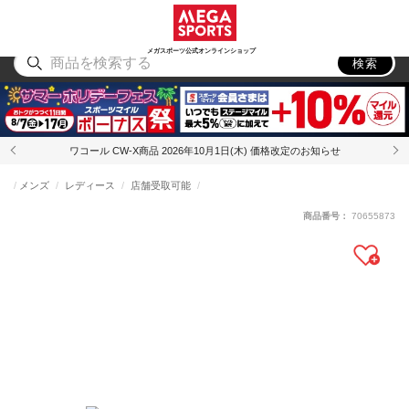
スポーツ
アウトドア
ブランド
アイテム
から探す
から探す
から探す
から探す
メガスポーツ公式オンラインショップ
検索
ワコール CW-X商品 2026年10月1日(木) 価格改定のお知らせ
メンズ
レディース
店舗受取可能
商品番号：
70655873