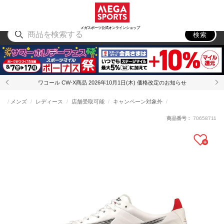
スポーツ
アウトドア
ブランド
アイテム
から探す
から探す
から探す
から探す
メガスポーツ公式オンラインショップ
検索
ワコール CW-X商品 2026年10月1日(木) 価格改定のお知らせ
メンズ
レディース
店舗受取可能
キャンペーン対象外
商品番号：
70658711