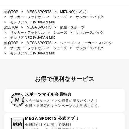
総合TOP
>
MEGA SPORTS
>
MIZUNO(ミズノ)
>
サッカー・フットサル
>
シューズ
>
サッカースパイク
>
モレリア NEO IV JAPAN MIX
総合TOP
>
MEGA SPORTS
>
競技・スポーツ
>
サッカー・フットサル
>
シューズ
>
サッカースパイク
>
モレリア NEO IV JAPAN MIX
総合TOP
>
MEGA SPORTS
>
シューズ・スニーカー・スパイク
>
サッカー・フットサル
>
シューズ
>
サッカースパイク
>
モレリア NEO IV JAPAN MIX
お得で便利なサービス
スポーツマイル会員特典
入会当日からオトクな特典が盛りだくさん！
会員さま限定のキャンペーンもお見逃しなく。
MEGA SPORTS 公式アプリ
会員証がすぐに開けて便利！