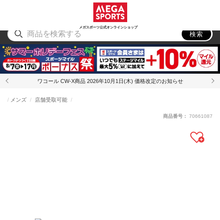
スポーツ
アウトドア
ブランド
アイテム
から探す
から探す
から探す
から探す
メガスポーツ公式オンラインショップ
検索
ワコール CW-X商品 2026年10月1日(木) 価格改定のお知らせ
メンズ
店舗受取可能
商品番号：
70661087