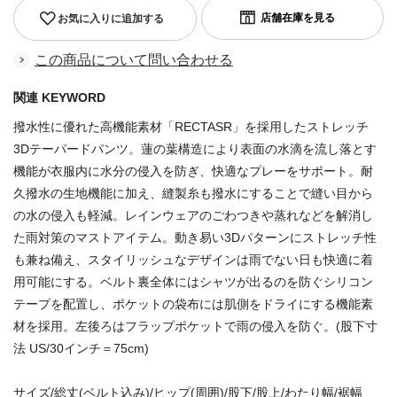
お気に入りに追加する
この商品について問い合わせる
関連 KEYWORD
撥水性に優れた高機能素材「RECTASR」を採用したストレッチ
3Dテーパードパンツ。蓮の葉構造により表面の水滴を流し落とす
機能が衣服内に水分の侵入を防ぎ、快適なプレーをサポート。耐
久撥水の生地機能に加え、縫製糸も撥水にすることで縫い目から
の水の侵入も軽減。レインウェアのごわつきや蒸れなどを解消し
た雨対策のマストアイテム。動き易い3Dパターンにストレッチ性
も兼ね備え、スタイリッシュなデザインは雨でない日も快適に着
用可能にする。ベルト裏全体にはシャツが出るのを防ぐシリコン
テープを配置し、ポケットの袋布には肌側をドライにする機能素
材を採用。左後ろはフラップポケットで雨の侵入を防ぐ。(股下寸
法 US/30インチ＝75cm)
サイズ/総丈(ベルト込み)/ヒップ(周囲)/股下/股上/わたり幅/裾幅