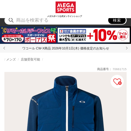
スポーツ
アウトドア
ブランド
アイテム
から探す
から探す
から探す
から探す
メガスポーツ公式オンラインショップ
検索
ワコール CW-X商品 2026年10月1日(木) 価格改定のお知らせ
メンズ
店舗受取可能
商品番号：
70661715