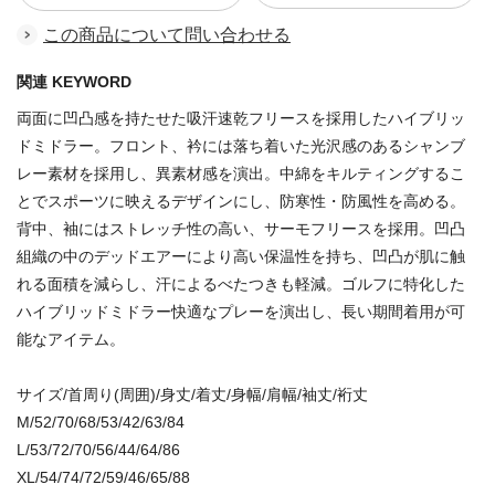
この商品について問い合わせる
関連 KEYWORD
両面に凹凸感を持たせた吸汗速乾フリースを採用したハイブリッ
ドミドラー。フロント、衿には落ち着いた光沢感のあるシャンブ
レー素材を採用し、異素材感を演出。中綿をキルティングするこ
とでスポーツに映えるデザインにし、防寒性・防風性を高める。
背中、袖にはストレッチ性の高い、サーモフリースを採用。凹凸
組織の中のデッドエアーにより高い保温性を持ち、凹凸が肌に触
れる面積を減らし、汗によるべたつきも軽減。ゴルフに特化した
ハイブリッドミドラー快適なプレーを演出し、長い期間着用が可
能なアイテム。
サイズ/首周り(周囲)/身丈/着丈/身幅/肩幅/袖丈/裄丈
M/52/70/68/53/42/63/84
L/53/72/70/56/44/64/86
XL/54/74/72/59/46/65/88