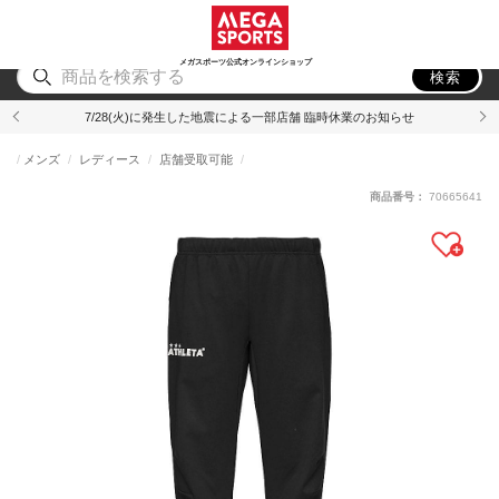
スポーツ
アウトドア
ブランド
アイテム
から探す
から探す
から探す
から探す
メガスポーツ公式オンラインショップ
検索
7/28(火)に発生した地震による一部店舗 臨時休業のお知らせ
メンズ
レディース
店舗受取可能
商品番号：
70665641