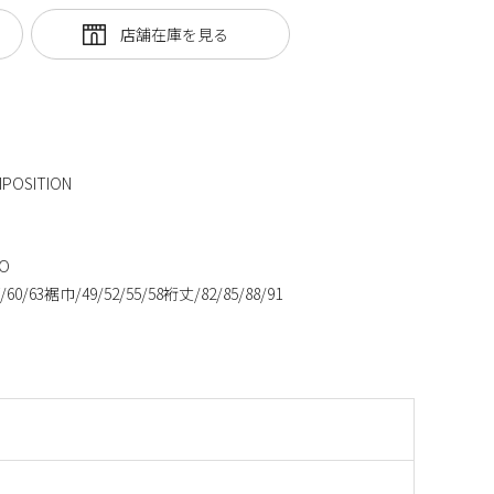
SITION
O
/60/63裾巾/49/52/55/58裄丈/82/85/88/91