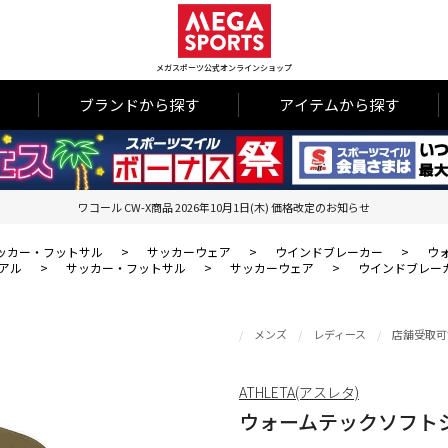
メガスポーツ公式オンラインショップ
ブランドから探す
アイテムから探す
ワコール CW-X商品 2026年10月1日(木) 価格改定のお知らせ
ッカー・フットサル
>
サッカーウェア
>
ウインドブレーカー
>
ウ
アル
>
サッカー・フットサル
>
サッカーウェア
>
ウインドブレー
メンズ
レディース
店舗受取可
ATHLETA(アスレタ)
ウォームテックソフトシ