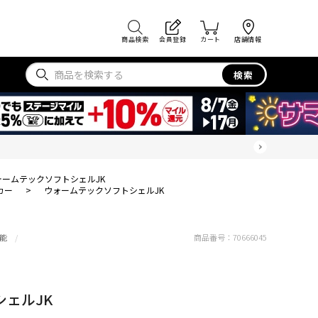
商品検索
会員登録
カート
店舗情報
検索
ォームテックソフトシェルJK
カー
>
ウォームテックソフトシェルJK
能
商品番号：
70666045
ェルJK