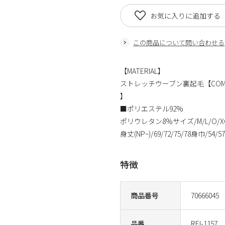
お気に入りに追加する
この商品について問い合わせる
【MATERIAL】
ストレッチウーブン裏起毛【COMPO
】
■ポリエステル92%
ポリウレタン8%サイズ/M/L/O/X
身丈(NP~)/69/72/75/78身巾/54/57
特徴
商品番号
70666045
品番
REI-1157