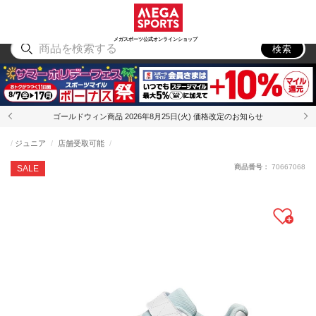
スポーツ
アウトドア
ブランド
アイテム
から探す
から探す
から探す
から探す
メガスポーツ公式オンラインショップ
検索
ゴールドウィン商品 2026年8月25日(火) 価格改定のお知らせ
ジュニア
店舗受取可能
商品番号：
70667068
SALE