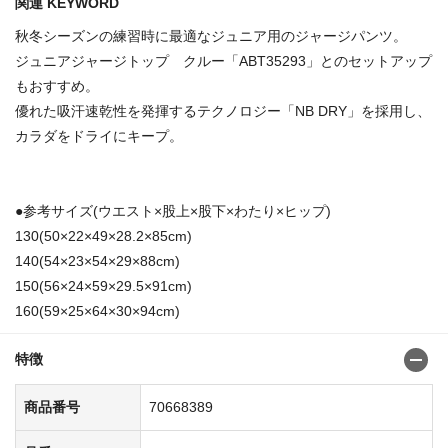
関連 KEYWORD
秋冬シーズンの練習時に最適なジュニア用のジャージパンツ。
ジュニアジャージトップ クルー「ABT35293」とのセットアップ
もおすすめ。
優れた吸汗速乾性を発揮するテクノロジー「NB DRY」を採用し、
カラダをドライにキープ。
●参考サイズ(ウエスト×股上×股下×わたり×ヒップ)
130(50×22×49×28.2×85cm)
140(54×23×54×29×88cm)
150(56×24×59×29.5×91cm)
160(59×25×64×30×94cm)
特徴
商品番号
70668389