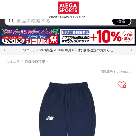
スポーツ
アウトドア
ブランド
アイテム
から探す
から探す
から探す
から探す
メガスポーツ公式オンラインショップ
検索
ワコール CW-X商品 2026年10月1日(木) 価格改定のお知らせ
ジュニア
店舗受取可能
商品番号：
70668389