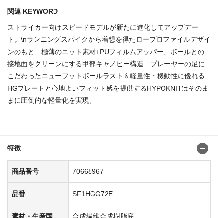
関連 KEYWORD
ストライカー向けスピードモデルが新たに進化してアップデー
ト。\nランニングスパイクから着想を得たロープロファイルデザイ
ンのもと、極薄のニット素材+PUフィルムアッパー、ボールとの
接地面をクリーンにする甲部キャノピー構造、プレーヤーの足に
こだわったニューフットボールラスト＆軽量性・機動性に優れる
HGプレートと心地よいフィット感を提供するHYPOKNITはそのま
まに圧倒的な軽量化を実現。
商品番号：70668868
特徴
商品番号
70668967
品番
SF1HGG72E
素材・生産国
合成繊維合成樹脂底