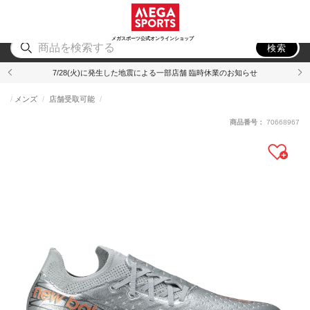
スポーツ
アウトドア
ブランド
アイテム
から探す
から探す
から探す
から探す
メガスポーツ公式オンラインショップ
検索
7/28(火)に発生した地震による一部店舗 臨時休業のお知らせ
メンズ
店舗受取可能
商品番号：
70668967