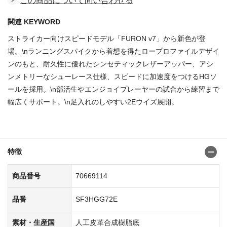
この商品について問い合わせる
関連 KEYWORD
ストライカー向けスピードモデル「FURON v7」から新色が登
場。\nランニングスパイクから着想を得たロープロファイルデザイ
ンのもと、耐久性に優れたシンセティックレザーアッパー、アシ
ンメトリーなシューレース仕様、スピードに加速度をつけるHGソ
ールを採用。\n部活生やエンジョイプレーヤーの試合から練習まで
幅広くサポート。\n足入れのしやすい2Eウイズ展開。
商品番号：70669080
特徴
商品番号
70669114
品番
SF3HGG72E
素材・生産国
人工皮革合成樹脂底