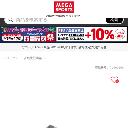
スポーツ
アウトドア
ブランド
アイテム
から探す
から探す
から探す
から探す
メガスポーツ公式オンラインショップ
検索
ワコール CW-X商品 2026年10月1日(木) 価格改定のお知らせ
ジュニア
店舗受取可能
商品番号：
70669205