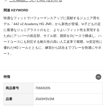
この商品について問い合わせる
関連 KEYWORD
快適なフィットでパフォーマンスアップに貢献するジュニア用モ
デル「442 v2 Academy HG JNR」から新色が登場。\n子どもの足
に最適なジュニアラストのもと、よりよいフィット性を実現する
ためにアッパーの前足部、サドル部、踵部を3ピースで構成し、ハ
ードユースにも対応する耐久性の高い人工皮革で展開。\n安定性に
優れたHGソールとともに、練習から試合までプレーを快適にサポ
ート。
商品番号：70669189
特徴
商品番号
70669205
品番
JS43HSV2M