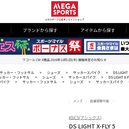
メガスポーツ公式オンラインショップ
ブランドから探す
アイテムから探す
ワコール CW-X商品 2026年10月1日(木) 価格改定のお知らせ
サッカー・フットサル
>
シューズ
>
サッカースパイク
>
DS LIGHT 
ッカー・フットサル
>
シューズ
>
サッカースパイク
>
DS LIGHT X-F
パイク
>
サッカー・フットサル
>
シューズ
>
サッカースパイク
メンズ
店舗受取可能
ASICS(アシックス)
DS LIGHT X-FLY 5