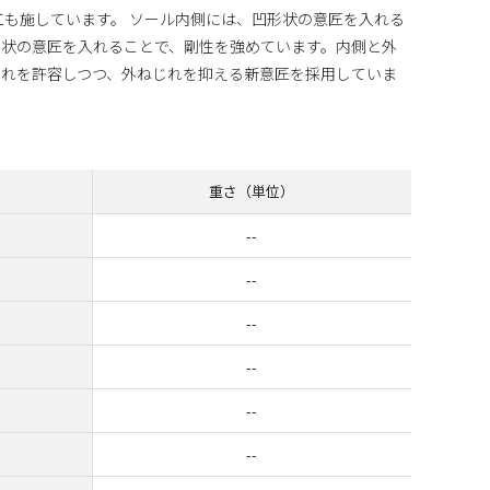
ト）加工も施しています。 ソール内側には、凹形状の意匠を入れる
形状の意匠を入れることで、剛性を強めています。内側と外
じれを許容しつつ、外ねじれを抑える新意匠を採用していま
重さ（単位）
--
--
--
--
--
--