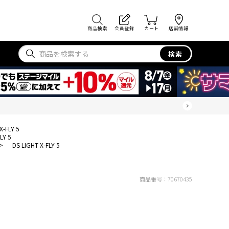
商品検索
会員登録
カート
店舗情報
検索
X-FLY 5
LY 5
>
DS LIGHT X-FLY 5
商品番号：
70670435