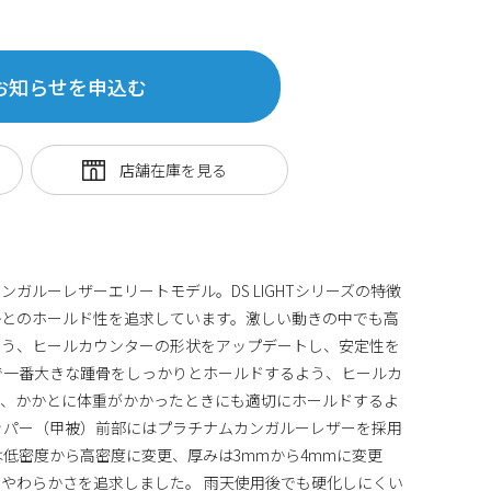
お知らせを申込む
ガルーレザーエリートモデル。DS LIGHTシリーズの特徴
かとのホールド性を追求しています。激しい動きの中でも高
よう、ヒールカウンターの形状をアップデートし、安定性を
で一番大きな踵骨をしっかりとホールドするよう、ヒールカ
た、かかとに体重がかかったときにも適切にホールドするよ
ッパー（甲被）前部にはプラチナムカンガルーレザーを採用
は低密度から高密度に変更、厚みは3mmから4mmに変更
やわらかさを追求しました。 雨天使用後でも硬化しにくい