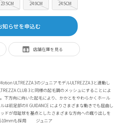
23.5CM
24.0CM
24.5CM
お知らせを申込む
ion ULTREZZA 3のジュニアモデルULTREZZA 3と連動し
REZZA CLUB 3と同様の起毛調のメッシュにすることによ
供。下方向に向いた起毛により、かかとをやわらかくホール
は前足部のX GUIDANCE によりさまざまな動きでも屈曲し
タッドが母趾球を基点としたさまざまな方向への蹴り出しを
G10mmも採用 ジュニア
2157