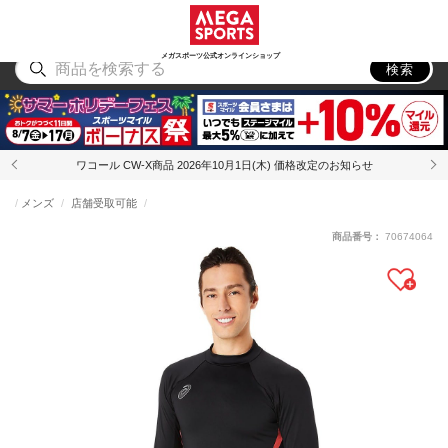
スポーツ
アウトドア
ブランド
アイテム
から探す
から探す
から探す
から探す
メガスポーツ公式オンラインショップ
検索
ワコール CW-X商品 2026年10月1日(木) 価格改定のお知らせ
メンズ
店舗受取可能
商品番号：
70674064