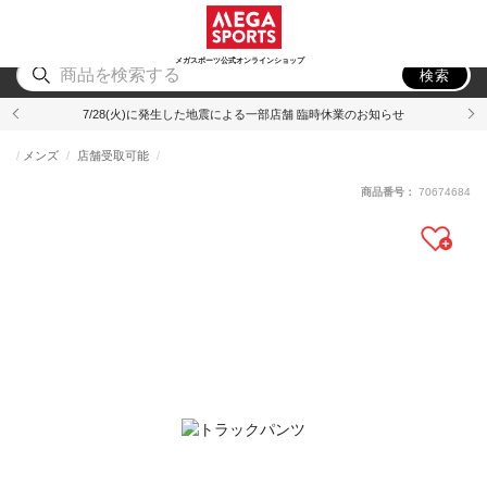
スポーツ
アウトドア
ブランド
アイテム
から探す
から探す
から探す
から探す
メガスポーツ公式オンラインショップ
検索
7/28(火)に発生した地震による一部店舗 臨時休業のお知らせ
メンズ
店舗受取可能
商品番号：
70674684