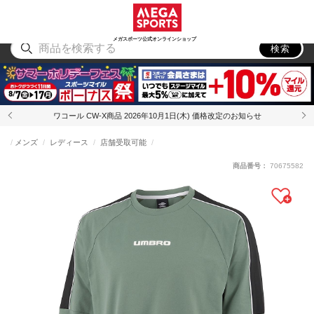
スポーツ
アウトドア
ブランド
アイテム
から探す
から探す
から探す
から探す
メガスポーツ公式オンラインショップ
検索
ワコール CW-X商品 2026年10月1日(木) 価格改定のお知らせ
メンズ
レディース
店舗受取可能
商品番号：
70675582