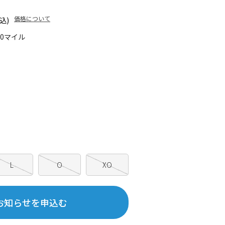
価格について
込)
10マイル
L
O
XO
お知らせを申込む