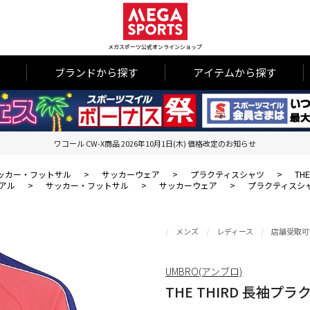
メガスポーツ公式オンラインショップ
ブランドから探す
アイテムから探す
ワコール CW-X商品 2026年10月1日(木) 価格改定のお知らせ
ッカー・フットサル
>
サッカーウェア
>
プラクティスシャツ
>
TH
アル
>
サッカー・フットサル
>
サッカーウェア
>
プラクティスシ
メンズ
レディース
店舗受取可
UMBRO(アンブロ)
THE THIRD 長袖プ