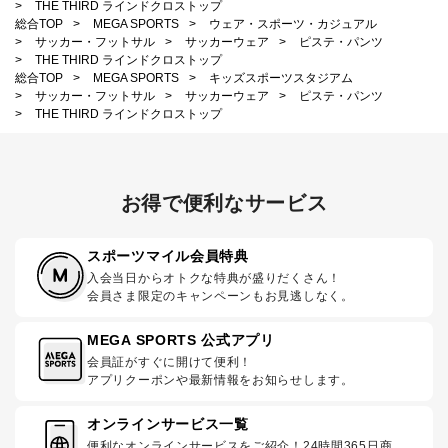
>
THE THIRD ラインドクロストップ
総合TOP
>
MEGA SPORTS
>
ウェア・スポーツ・カジュアル
>
サッカー・フットサル
>
サッカーウェア
>
ピステ・パンツ
>
THE THIRD ラインドクロストップ
総合TOP
>
MEGA SPORTS
>
キッズスポーツスタジアム
>
サッカー・フットサル
>
サッカーウェア
>
ピステ・パンツ
>
THE THIRD ラインドクロストップ
お得で便利なサービス
スポーツマイル会員特典
入会当日からオトクな特典が盛りだくさん！
会員さま限定のキャンペーンもお見逃しなく。
MEGA SPORTS 公式アプリ
会員証がすぐに開けて便利！
アプリクーポンや最新情報をお知らせします。
オンラインサービス一覧
便利なオンラインサービスをご紹介！24時間365日商