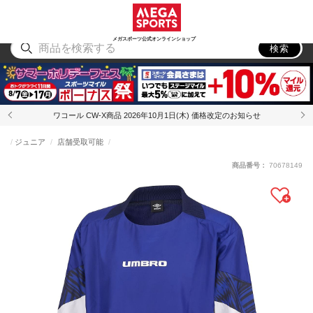
スポーツ
アウトドア
ブランド
アイテム
から探す
から探す
から探す
から探す
メガスポーツ公式オンラインショップ
検索
ワコール CW-X商品 2026年10月1日(木) 価格改定のお知らせ
ジュニア
店舗受取可能
商品番号：
70678149