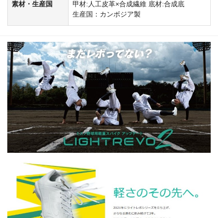
素材・生産国
甲材:人工皮革×合成繊維 底材:合成底
生産国：カンボジア製