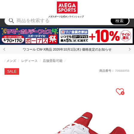
スポーツ
アウトドア
ブランド
アイテム
から探す
から探す
から探す
から探す
メガスポーツ公式オンラインショップ
検索
ワコール CW-X商品 2026年10月1日(木) 価格改定のお知らせ
メンズ
レディース
店舗受取可能
商品番号：
70688056
SALE