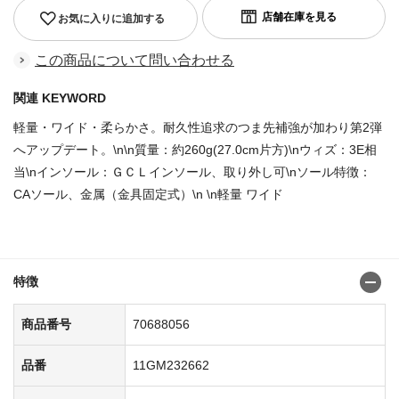
お気に入りに追加する
この商品について問い合わせる
関連 KEYWORD
軽量・ワイド・柔らかさ。耐久性追求のつま先補強が加わり第2弾
へアップデート。\n\n質量：約260g(27.0cm片方)\nウィズ：3E相
当\nインソール：ＧＣＬインソール、取り外し可\nソール特徴：
CAソール、金属（金具固定式）\n \n軽量 ワイド
商品番号：70687942
特徴
商品番号
70688056
品番
11GM232662