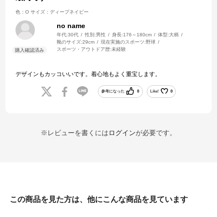
色：O
サイズ：ディープネイビー
no name
年代:
30代
性別:
男性
身長:
176～180cm
体型:
大柄
靴のサイズ:
29cm
現在実施のスポーツ:
野球
スポーツ・アウトドア歴:
未経験
デザインもカッコいいです。着心地もよく重宝します。
参考になった
0
Like!
0
※レビューを書くには
ログイン
が必要です。
この商品を見た方は、他にこんな商品を見ています