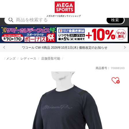
スポーツ
アウトドア
ブランド
アイテム
から探す
から探す
から探す
から探す
メガスポーツ公式オンラインショップ
検索
ワコール CW-X商品 2026年10月1日(木) 価格改定のお知らせ
メンズ
レディース
店舗受取可能
商品番号：
70688163