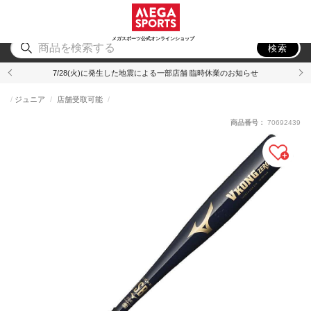
スポーツ
アウトドア
ブランド
アイテム
から探す
から探す
から探す
から探す
メガスポーツ公式オンラインショップ
検索
7/28(火)に発生した地震による一部店舗 臨時休業のお知らせ
ジュニア
店舗受取可能
商品番号：
70692439