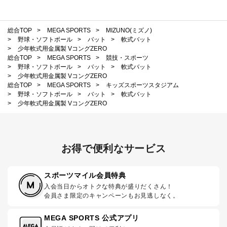
総合TOP
>
MEGA SPORTS
>
MIZUNO(ミズノ)
>
野球・ソフトボール
>
バット
>
軟式バット
>
少年軟式用金属製 VコングZERO
総合TOP
>
MEGA SPORTS
>
競技・スポーツ
>
野球・ソフトボール
>
バット
>
軟式バット
>
少年軟式用金属製 VコングZERO
総合TOP
>
MEGA SPORTS
>
キッズスポーツスタジアム
>
野球・ソフトボール
>
バット
>
軟式バット
>
少年軟式用金属製 VコングZERO
お得で便利なサービス
スポーツマイル会員特典
入会当日からオトクな特典が盛りだくさん！
会員さま限定のキャンペーンもお見逃しなく。
MEGA SPORTS 公式アプリ