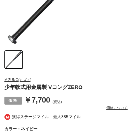
MIZUNO(ミズノ)
少年軟式用金属製 VコングZERO
￥7,700
(税込)
価格について
獲得ステージマイル：最大
385マイル
カラー：ネイビー