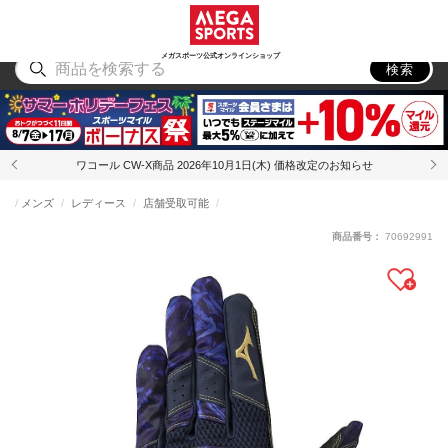
スポーツ
アウトドア
ブランド
アイテム
から探す
から探す
から探す
から探す
メガスポーツ公式オンラインショップ
検索
ワコール CW-X商品 2026年10月1日(木) 価格改定のお知らせ
メンズ
レディース
店舗受取可能
商品番号：
70692991