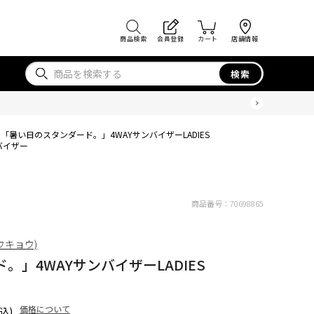
商品検索
会員登録
カート
店舗情報
検索
「暑い日のスタンダード。」4WAYサンバイザーLADIES
バイザー
商品番号：
70698865
トウキョウ)
」4WAYサンバイザーLADIES
価格について
込)