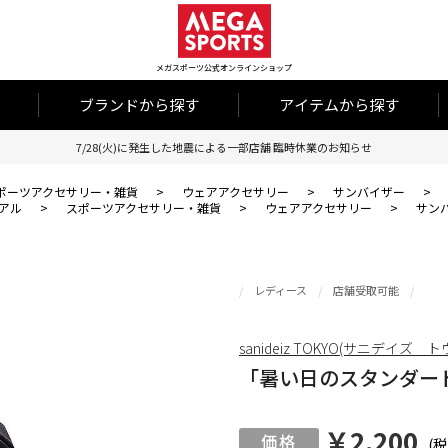
メガスポーツ公式オンラインショップ
ブランドから探す
アイテムから探す
7/28(火)に発生した地震による一部店舗 臨時休業のお知らせ
ポーツアクセサリー・雑貨
>
ウェアアクセサリー
>
サンバイザー
>
アル
>
スポーツアクセサリー・雑貨
>
ウェアアクセサリー
>
サン
レディース
店舗受取可能
sanideiz TOKYO(サニデイズ 
「暑い日のスタンダード。
￥2,200
(税