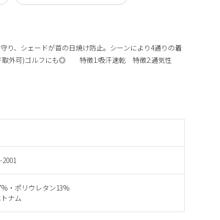
守り、シェードが首の日焼け防止。シーンにより4通りの着
ド取外可)ゴルフにも◎ 特徴1:吸汗速乾 特徴2:通気性
-2001
7%・ポリウレタン13%
ベトナム