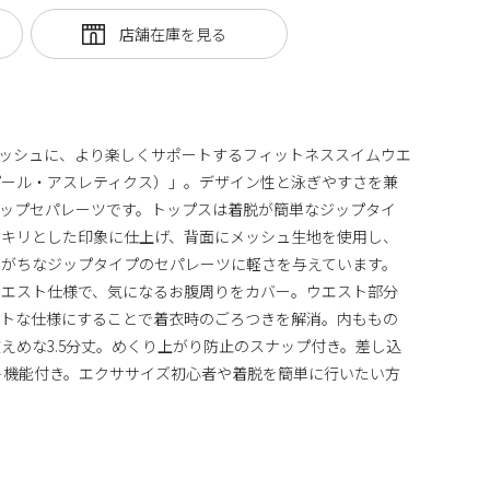
ッシュに、より楽しくサポートするフィットネススイムウエ
tics（プール・アスレティクス）」。デザイン性と泳ぎやすさを兼
ップセパレーツです。トップスは着脱が簡単なジップタイ
ッキリとした印象に仕上げ、背面にメッシュ生地を使用し、
りがちなジップタイプのセパレーツに軽さを与えています。
ウエスト仕様で、気になるお腹周りをカバー。ウエスト部分
ットな仕様にすることで着衣時のごろつきを解消。内ももの
えめな3.5分丈。めくり上がり防止のスナップ付き。差し込
ト機能付き。エクササイズ初心者や着脱を簡単に行いたい方