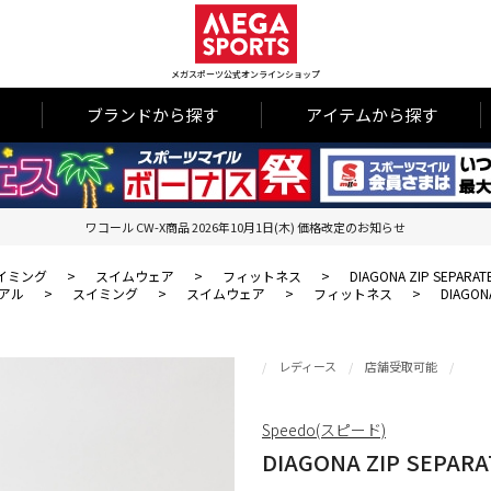
メガスポーツ公式オンラインショップ
ブランドから探す
アイテムから探す
ワコール CW-X商品 2026年10月1日(木) 価格改定のお知らせ
イミング
>
スイムウェア
>
フィットネス
>
DIAGONA ZIP SE
アル
>
スイミング
>
スイムウェア
>
フィットネス
>
DIAGO
レディース
店舗受取可能
Speedo(スピード)
DIAGONA ZIP S