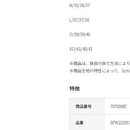
M/55/36/37
L/57/37/38
O/59/39/40
XO/61/40/41
※商品は、独自の採寸方法によ
※商品生地の特性によって、1c
特徴
商品番号
70703087
品番
SFW22250 