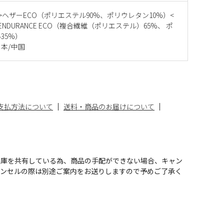
>ヘザーECO（ポリエステル90%、ポリウレタン10%）<
NDURANCE ECO（複合繊維（ポリエステル）65%、 ポ
35%）
本/中国
支払方法について
送料・商品のお届けについて
在庫を共有している為、商品の手配ができない場合、キャン
ャンセルの際は別途ご案内をお送りしますので予めご了承く