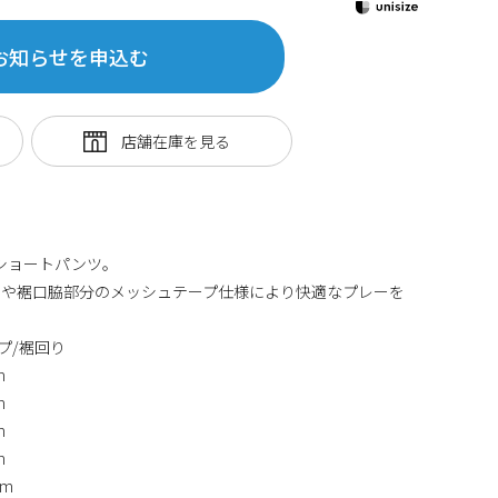
お知らせを申込む
たショートパンツ。
ンや裾口脇部分のメッシュテープ仕様により快適なプレーを
プ/裾回り
m
m
m
m
cm