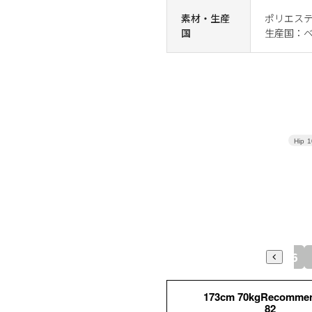
素材・生産
ポリエステル
国
生産国：
Hip
1
73
76
173cm 70kgRecomme
82