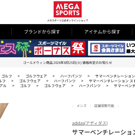
メガスポーツ公式オンラインショップ
ブランドから探す
アイテムから探す
ゴールドウィン商品 2026年8月25日(火) 価格改定のお知らせ
ゴルフ
>
ゴルフウェア
>
ハーフパンツ
>
サマーベンチレーション
ルフ
>
ゴルフウェア
>
ハーフパンツ
>
サマーベンチレーション ス
アル
>
ゴルフ
>
ゴルフウェア
>
ハーフパンツ
>
サマーベンチ
メンズ
店舗受取可能
adidas(アディダス)
サマーベンチレーショ