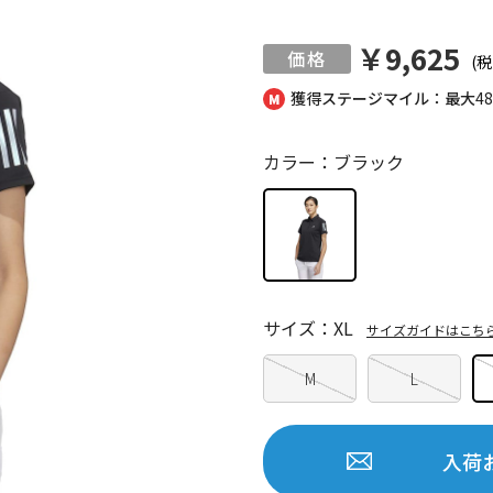
￥9,625
(税
獲得ステージマイル：最大
4
カラー：ブラック
サイズ：XL
サイズガイドはこち
M
L
入荷