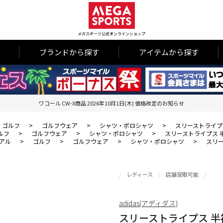
メガスポーツ公式オンラインショップ
ブランドから探す
アイテムから探す
ワコール CW-X商品 2026年10月1日(木) 価格改定のお知らせ
ゴルフ
>
ゴルフウェア
>
シャツ・ポロシャツ
>
スリーストライプ
ルフ
>
ゴルフウェア
>
シャツ・ポロシャツ
>
スリーストライプス 
アル
>
ゴルフ
>
ゴルフウェア
>
シャツ・ポロシャツ
>
スリ
レディース
店舗受取可能
adidas(アディダス)
スリーストライプス 