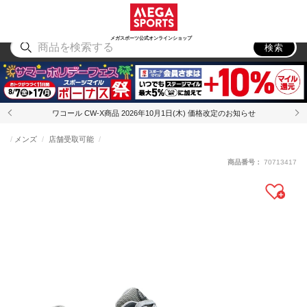
スポーツ
アウトドア
ブランド
アイテム
から探す
から探す
から探す
から探す
メガスポーツ公式オンラインショップ
検索
ワコール CW-X商品 2026年10月1日(木) 価格改定のお知らせ
メンズ
店舗受取可能
商品番号：
70713417