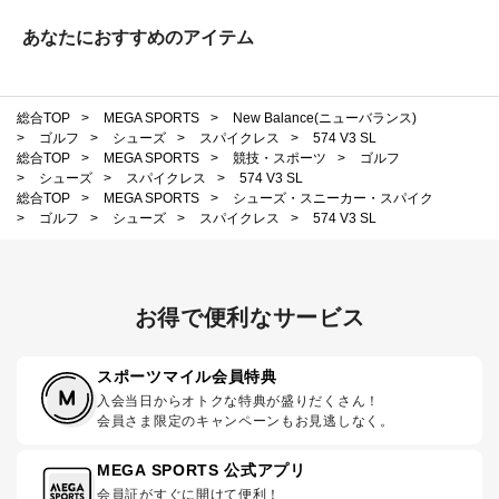
あなたにおすすめのアイテム
総合TOP
>
MEGA SPORTS
>
New Balance(ニューバランス)
>
ゴルフ
>
シューズ
>
スパイクレス
>
574 V3 SL
総合TOP
>
MEGA SPORTS
>
競技・スポーツ
>
ゴルフ
>
シューズ
>
スパイクレス
>
574 V3 SL
総合TOP
>
MEGA SPORTS
>
シューズ・スニーカー・スパイク
>
ゴルフ
>
シューズ
>
スパイクレス
>
574 V3 SL
お得で便利なサービス
スポーツマイル会員特典
入会当日からオトクな特典が盛りだくさん！
会員さま限定のキャンペーンもお見逃しなく。
MEGA SPORTS 公式アプリ
会員証がすぐに開けて便利！