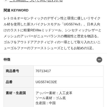
この商品について問い合わせる
関連 KEYWORD
レトロ＆オーセンティックのデザイン性と環境に優しいリサイク
ル材を使用した新スパイクレスモデル「UGS574v3」。日本人向
けのラストに軽量REVliteミッドソール、シンセティックレザーと
メッシュのアッパーがニューバランスの機能性と歴史を物語る。
ゴルフをアウトドアアクティビティの一環として取り入れたいニ
ューゴルファーのファーストシューズとしてもお勧めの1足。
特徴
商品番号
70713417
品番
UGS574C32E
素材・生産国
アッパー素材：人工皮革
ソール素材：ゴム底
生産国：中国