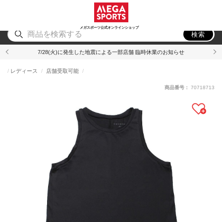
スポーツ
アウトドア
ブランド
アイテム
から探す
から探す
から探す
から探す
メガスポーツ公式オンラインショップ
検索
7/28(火)に発生した地震による一部店舗 臨時休業のお知らせ
レディース
店舗受取可能
商品番号：
70718713