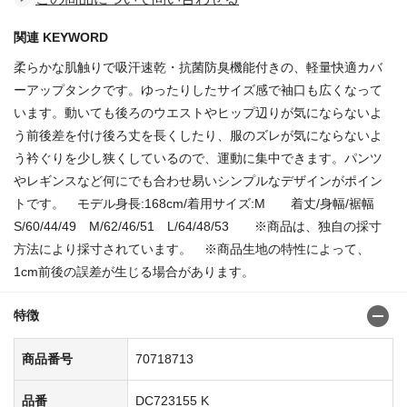
関連 KEYWORD
柔らかな肌触りで吸汗速乾・抗菌防臭機能付きの、軽量快適カバ
ーアップタンクです。ゆったりしたサイズ感で袖口も広くなって
います。動いても後ろのウエストやヒップ辺りが気にならないよ
う前後差を付け後ろ丈を長くしたり、服のズレが気にならないよ
う衿ぐりを少し狭くしているので、運動に集中できます。パンツ
やレギンスなど何にでも合わせ易いシンプルなデザインがポイン
トです。 モデル身長:168cm/着用サイズ:M 着丈/身幅/裾幅
S/60/44/49 M/62/46/51 L/64/48/53 ※商品は、独自の採寸
方法により採寸されています。 ※商品生地の特性によって、
1cm前後の誤差が生じる場合があります。
特徴
商品番号
70718713
品番
DC723155 K