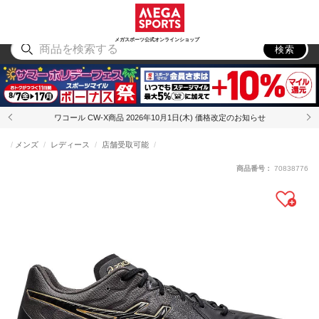
スポーツ
アウトドア
ブランド
アイテム
から探す
から探す
から探す
から探す
メガスポーツ公式オンラインショップ
検索
ワコール CW-X商品 2026年10月1日(木) 価格改定のお知らせ
メンズ
レディース
店舗受取可能
商品番号：
70838776