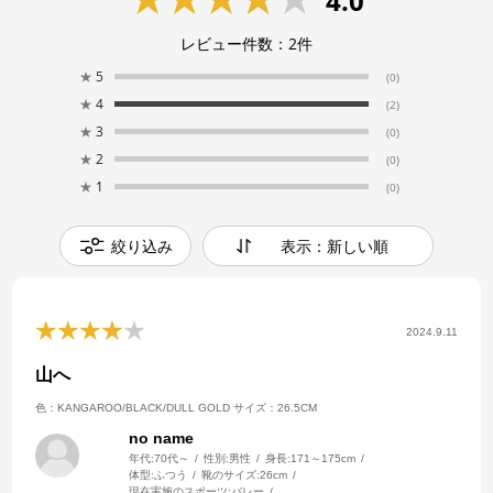
4.0
レビュー件数：
2
件
★
5
(0)
★
4
(2)
★
3
(0)
★
2
(0)
★
1
(0)
絞り込み
表示：新しい順
2024.9.11
山へ
色：KANGAROO/BLACK/DULL GOLD
サイズ：26.5CM
no name
年代:
70代～
性別:
男性
身長:
171～175cm
体型:
ふつう
靴のサイズ:
26cm
現在実施のスポーツ:
バレー