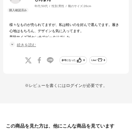
年代:
50代
性別:
男性
靴のサイズ:
26cm
様々なものが売られてますが、私は軽いのを好んで選んでます。履き
心地はもちろん、デザインも気に入ってます。
普段サイズ26センチでピッタリでした。
続きを読む
秋のキノコ採りシーズンにも活躍してくれるでしょう。
参考になった
0
Like!
0
※レビューを書くには
ログイン
が必要です。
この商品を見た方は、他にこんな商品を見ています