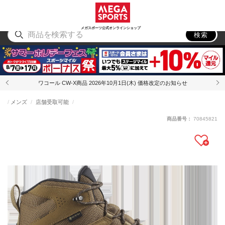
スポーツ
アウトドア
ブランド
アイテム
から探す
から探す
から探す
から探す
メガスポーツ公式オンラインショップ
検索
ワコール CW-X商品 2026年10月1日(木) 価格改定のお知らせ
メンズ
店舗受取可能
商品番号：
70845821