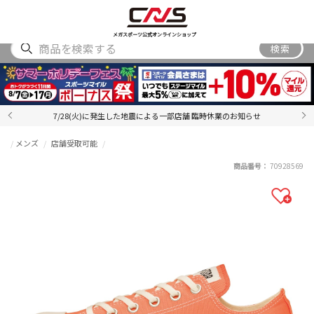
SHOES
WEAR
ACCESSORY
BRAND
RANKING
メガスポーツ公式オンラインショップ
検索
7/28(火)に発生した地震による一部店舗 臨時休業のお知らせ
メンズ
店舗受取可能
商品番号：
70928569