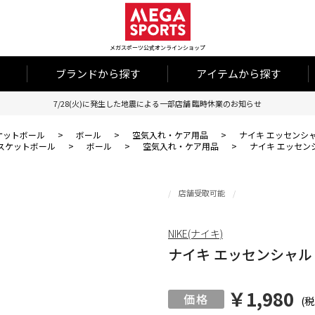
メガスポーツ公式オンラインショップ
ブランドから探す
アイテムから探す
7/28(火)に発生した地震による一部店舗 臨時休業のお知らせ
ケットボール
>
ボール
>
空気入れ・ケア用品
>
ナイキ エッセンシ
スケットボール
>
ボール
>
空気入れ・ケア用品
>
ナイキ エッセン
店舗受取可能
NIKE(ナイキ)
ナイキ エッセンシャル
￥1,980
(税