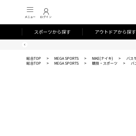
メニュー
ログイン
スポーツから探す
アウトドアから探す
総合TOP
>
MEGA SPORTS
>
NIKE(ナイキ)
>
バス
総合TOP
>
MEGA SPORTS
>
競技・スポーツ
>
バ