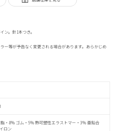
イン。針1本つき。
カラー等が予告なく変更される場合があります。あらかじめ
3
S樹脂・8% ゴム・5% 熱可塑性エラストマー・3% 亜鉛合
ナイロン