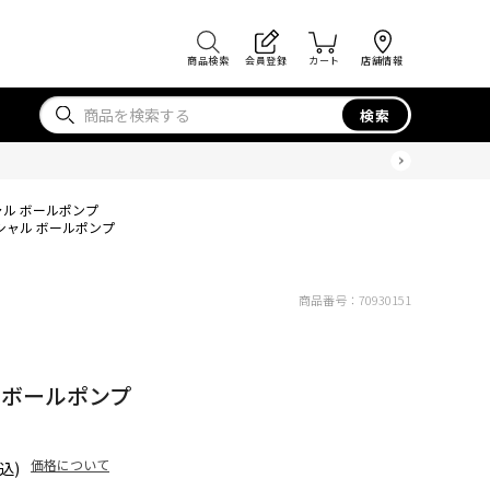
商品検索
会員登録
カート
店舗情報
検索
ャル ボールポンプ
シャル ボールポンプ
商品番号：
70930151
 ボールポンプ
価格について
込)