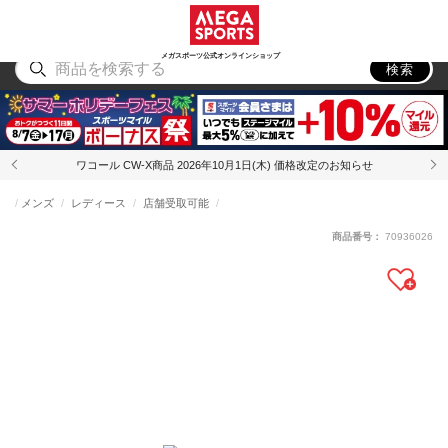
スポーツ
アウトドア
ブランド
アイテム
から探す
から探す
から探す
から探す
メガスポーツ公式オンラインショップ
検索
ワコール CW-X商品 2026年10月1日(木) 価格改定のお知らせ
メンズ
レディース
店舗受取可能
商品番号：
70936026