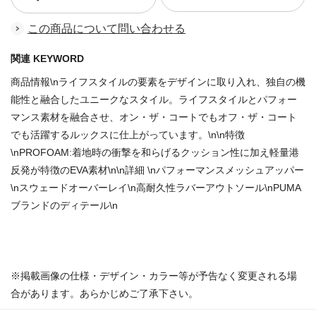
この商品について問い合わせる
関連 KEYWORD
商品情報\nライフスタイルの要素をデザインに取り入れ、独自の機
能性と融合したユニークなスタイル。ライフスタイルとパフォー
マンス素材を融合させ、オン・ザ・コートでもオフ・ザ・コート
でも活躍するルックスに仕上がっています。\n\n特徴
\nPROFOAM:着地時の衝撃を和らげるクッション性に加え軽量港
反発が特徴のEVA素材\n\n詳細 \nパフォーマンスメッシュアッパー
\nスウェードオーバーレイ\n高耐久性ラバーアウトソール\nPUMA
ブランドのディテール\n
商品番号：70937065
※掲載画像の仕様・デザイン・カラー等が予告なく変更される場
合があります。あらかじめご了承下さい。