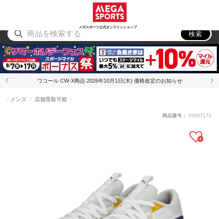
スポーツ
アウトドア
ブランド
アイテム
から探す
から探す
から探す
から探す
メガスポーツ公式オンラインショップ
検索
ワコール CW-X商品 2026年10月1日(木) 価格改定のお知らせ
メンズ
店舗受取可能
商品番号：
70937172