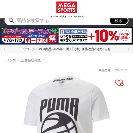
スポーツ
アウトドア
ブランド
アイテム
から探す
から探す
から探す
から探す
メガスポーツ公式オンラインショップ
検索
ワコール CW-X商品 2026年10月1日(木) 価格改定のお知らせ
メンズ
店舗受取可能
商品番号：
70938105