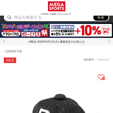
スポーツ
アウトドア
ブランド
アイテム
から探す
から探す
から探す
から探す
メガスポーツ公式オンラインショップ
検索
in商品 2026年9月1日(火) 価格改定のお知らせ
店舗受取可能
商品番号：
70940275
SALE