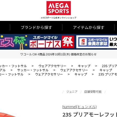
メガスポーツ公式オンラインショップ
ブランドから探す
アイテムから探す
ワコール CW-X商品 2026年10月1日(木) 価格改定のお知らせ
ッカー・フットサル
>
ウェアアクセサリー
>
キャップ
>
23S プ
アル
>
サッカー・フットサル
>
ウェアアクセサリー
>
キャップ
カー・フットサル
>
ウェアアクセサリー
>
キャップ
>
23S プリ
ジュニア
店舗受取可能
hummel(ヒュンメル)
23S プリアモーレフ