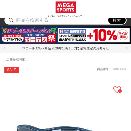
スポーツ
アウトドア
ブランド
アイテム
から探す
から探す
から探す
から探す
メガスポーツ公式オンラインショップ
検索
ワコール CW-X商品 2026年10月1日(木) 価格改定のお知らせ
店舗受取可能
商品番号：
70949342
SALE