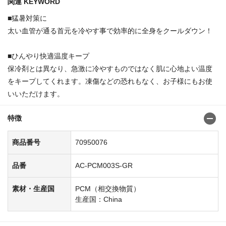
関連 KEYWORD
■猛暑対策に
太い血管が通る首元を冷やす事で効率的に全身をクールダウン！
■ひんやり快適温度キープ
保冷剤とは異なり、急激に冷やすものではなく肌に心地よい温度
をキープしてくれます。凍傷などの恐れもなく、お子様にもお使
いいただけます。
特徴
商品番号
70950076
品番
AC-PCM003S-GR
素材・生産国
PCM（相交換物質）
生産国：China