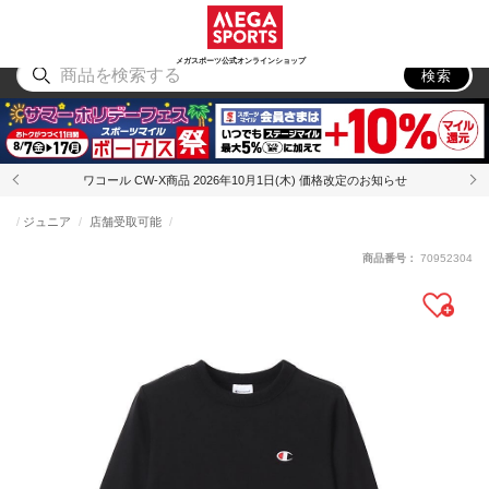
スポーツ
アウトドア
ブランド
アイテム
から探す
から探す
から探す
から探す
メガスポーツ公式オンラインショップ
検索
ワコール CW-X商品 2026年10月1日(木) 価格改定のお知らせ
ジュニア
店舗受取可能
商品番号：
70952304