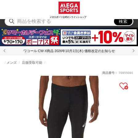
スポーツ
アウトドア
ブランド
アイテム
から探す
から探す
から探す
から探す
メガスポーツ公式オンラインショップ
検索
ワコール CW-X商品 2026年10月1日(木) 価格改定のお知らせ
メンズ
店舗受取可能
商品番号：
70955091